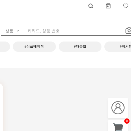
#심플베이직
#캐쥬얼
#럭셔
0