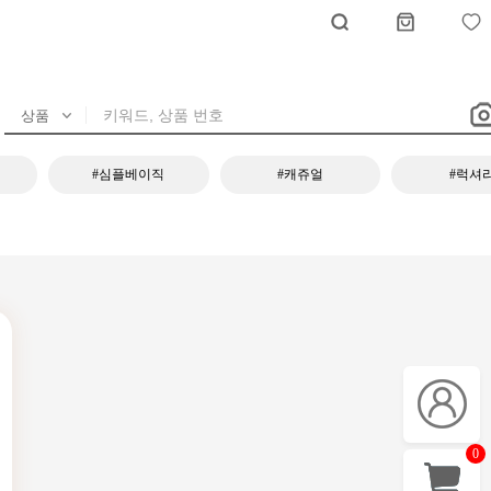
#심플베이직
#캐쥬얼
#럭셔
0