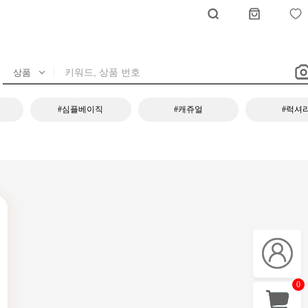
#심플베이직
#캐쥬얼
#럭셔
0